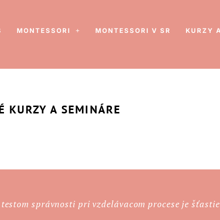
S
MONTESSORI
MONTESSORI V SR
KURZY 
É KURZY A SEMINÁRE
testom správnosti pri vzdelávacom procese je šťastie