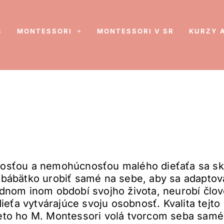
S
MONTESSORI
MONTESSORI V SR
KURZY 
cnosťou a nemohúcnosťou malého dieťaťa sa s
í bábätko urobiť samé na sebe, aby sa adaptov
iadnom inom období svojho života, neurobí člo
eťa vytvárajúce svoju osobnosť. Kvalita tejto
Preto ho M. Montessori volá tvorcom seba sam