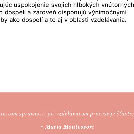
dujúc uspokojenie svojich hlbokých vnútornýc
ko dospelí a zároveň disponujú výnimočnými
by ako dospelí a to aj v oblasti vzdelávania.
testom správnosti pri vzdelávacom procese je šťastie
~ Maria Montessori