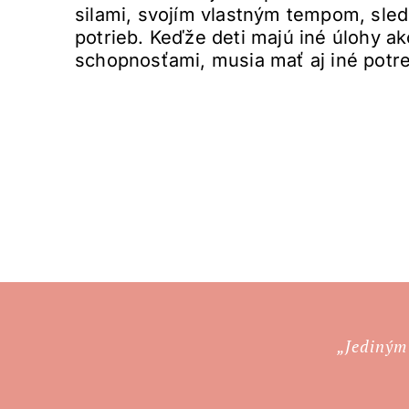
silami, svojím vlastným tempom, sle
potrieb. Keďže deti majú iné úlohy a
schopnosťami, musia mať aj iné potre
„Jediným 