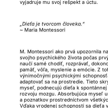
vyjadruje mu svoj rešpekt a úctu.
„Dieťa je tvorcom človeka.“
~ Maria Montessori
M. Montessori ako prvá upozornila na
svojho psychického života počas prvý
naučí samé chodiť, rozprávať, dokonc
pamäť, vôľa, myslenie a emócie. Z to
výnimočnými psychickými schopnosť
adaptovať sa na prostredie. Tieto skr
myseľ, podnecujú dieťa k spontánnej 
rozvoju mozgu. Absorbujúca myseľ u
a poznatkov prostredníctvom všetký
Vďaka vrodenej schopnosti sa dieťa v