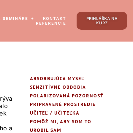
A SEMINÁRE
KONTAKT
PRIHLÁŠKA NA
KURZ
REFERENCIE
ABSORBUJÚCA MYSEĽ
SENZITÍVNE OBDOBIA
POLARIZOVANÁ POZORNOSŤ
krýva
PRIPRAVENÉ PROSTREDIE
alo
vek
UČITEĽ / UČITEĽKA
POMÔŽ MI, ABY SOM TO
ého a
UROBIL SÁM