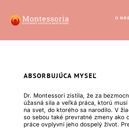
O NÁ
ABSORBUJÚCA MYSEĽ
Dr. Montessori zistila, že za bezmo
úžasná sila a veľká práca, ktorú mus
na svet, do ktorého sa narodilo. V ž
so sebou také prevratné zmeny ako di
práce ovplyvní jeho dospelý život. 