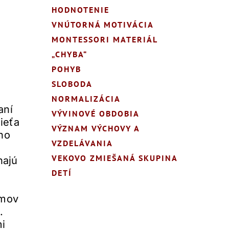
HODNOTENIE
VNÚTORNÁ MOTIVÁCIA
MONTESSORI MATERIÁL
„CHYBA“
POHYB
SLOBODA
NORMALIZÁCIA
aní
VÝVINOVÉ OBDOBIA
ieťa
VÝZNAM VÝCHOVY A
ho
VZDELÁVANIA
VEKOVO ZMIEŠANÁ SKUPINA
hajú
DETÍ
jmov
.
mi