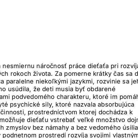
 nesmiernu náročnosť práce dieťaťa pri rozvíj
ch rokoch života. Za pomerne krátky čas sa d
a paralelne niekoľkými jazykmi, rozvinie sa je
ho usúdila, že deti musia byť obdarené
ami podvedomého charakteru, ktoré im pomá
yté psychické sily, ktoré nazvala absorbujúca
činnosti, prostredníctvom ktorej dochádza k
možňuje dieťaťu vstrebať veľké množstvo do
ch zmyslov bez námahy a bez vedomého úsilia
 podnetnom prostredí rozvíja svojimi vlastný