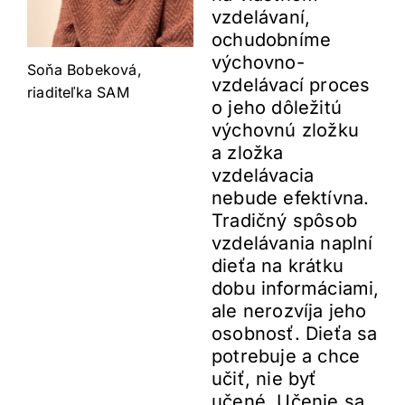
vzdelávaní,
ochudobníme
výchovno-
Soňa Bobeková,
vzdelávací proces
riaditeľka SAM
o jeho dôležitú
výchovnú zložku
a zložka
vzdelávacia
nebude efektívna.
Tradičný spôsob
vzdelávania naplní
dieťa na krátku
dobu informáciami,
ale nerozvíja jeho
osobnosť. Dieťa sa
potrebuje a chce
učiť, nie byť
učené. Učenie sa