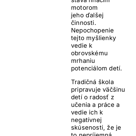
stáva hnacím
motorom
jeho ďalšej
činnosti.
Nepochopenie
tejto myšlienky
vedie k
obrovskému
mrhaniu
potenciálom detí.
Tradičná škola
pripravuje väčšinu
detí o radosť z
učenia a práce a
vedie ich k
negatívnej
skúsenosti, že je
to nepríjemná