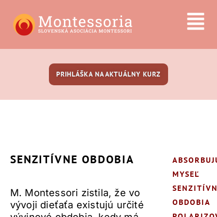
PRIHLÁŠKA NA AKTUÁLNY KURZ
SENZITÍVNE OBDOBIA
ABSORBUJ
MYSEĽ
SENZITÍV
M. Montessori zistila, že vo
OBDOBIA
vývoji dieťaťa existujú určité
POLARIZO