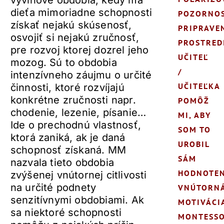
vývinové obdobia, kedy má
dieťa mimoriadne schopnosti
POZORNO
získať nejakú skúsenosť,
PRIPRAVE
osvojiť si nejakú zručnosť,
PROSTRED
pre rozvoj ktorej dozrel jeho
UČITEĽ
mozog. Sú to obdobia
/
intenzívneho záujmu o určité
UČITEĽKA
činnosti, ktoré rozvíjajú
konkrétne zručnosti napr.
POMÔŽ
chodenie, lezenie, písanie…
MI, ABY
Ide o prechodnú vlastnosť,
SOM TO
ktorá zaniká, ak je daná
UROBIL
schopnosť získaná. MM
SÁM
nazvala tieto obdobia
HODNOTEN
zvýšenej vnútornej citlivosti
na určité podnety
VNÚTORN
senzitívnymi obdobiami. Ak
MOTIVÁCI
sa niektoré schopnosti
MONTESSO