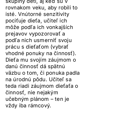
skupiny detí, aj keď sú v
rovnakom veku, aby robili to
isté. Vnútorné senzitivity
pociťuje dieťa, učiteľ ich
môže podľa ich vonkajších
prejavov vypozorovať a
podľa nich usmerniť svoju
prácu s dieťaťom (vybrať
vhodné ponuky na činnosť).
Dieťa mu svojím záujmom o
danú činnosť dá spätnú
väzbu o tom, či ponuka padla
na úrodnú pôdu. Učiteľ sa
teda riadi záujmom dieťaťa o
činnosť, nie nejakým
učebným plánom – ten je
vždy iba rámcový.