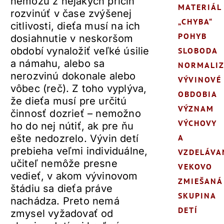
nemôžu z nejakých príčin
MATERIÁL
rozvinúť v čase zvýšenej
„CHYBA“
citlivosti, dieťa musí na ich
POHYB
dosiahnutie v neskoršom
období vynaložiť veľké úsilie
SLOBODA
a námahu, alebo sa
NORMALIZ
nerozvinú dokonale alebo
VÝVINOVÉ
vôbec (reč). Z toho vyplýva,
OBDOBIA
že dieťa musí pre určitú
VÝZNAM
činnosť dozrieť – nemožno
VÝCHOVY
ho do nej nútiť, ak pre ňu
ešte nedozrelo. Vývin detí
A
prebieha veľmi individuálne,
VZDELÁVA
učiteľ nemôže presne
VEKOVO
vedieť, v akom vývinovom
ZMIEŠANÁ
štádiu sa dieťa práve
SKUPINA
nachádza. Preto nemá
DETÍ
zmysel vyžadovať od