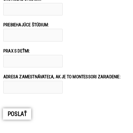
PREBIEHAJÚCE ŠTÚDIUM:
PRAX S DEŤMI:
M
ADRESA ZAMESTNÁVATEĽA, AK JE TO MONTESSORI ZARIADENIE:
O
N
T
E
S
POSLAŤ
S
O